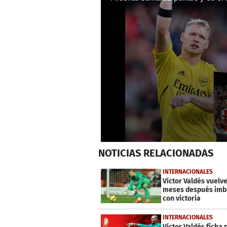
0
NOTICIAS
RELACIONADAS
seconds
of
46
INTERNACIONALES
seconds
Volume
Víctor Valdés vuelv
0%
meses después imba
con victoria
INTERNACIONALES
Víctor Valdés ficha 