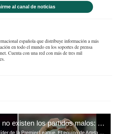
irme al canal de noticias
ernacional española que distribuye información a más
ción en todo el mundo en los soportes de prensa
ternet. Cuenta con una red con más de tres mil
es.
En la Premier League no existen los partidos malos: Arsenal remonta y derrota al Fulham para seguir líder
Arsenal suma 12 puntos y es el líder de la Premier League. El equipo de Arteta venció este sábado 2-1 al Fulham.