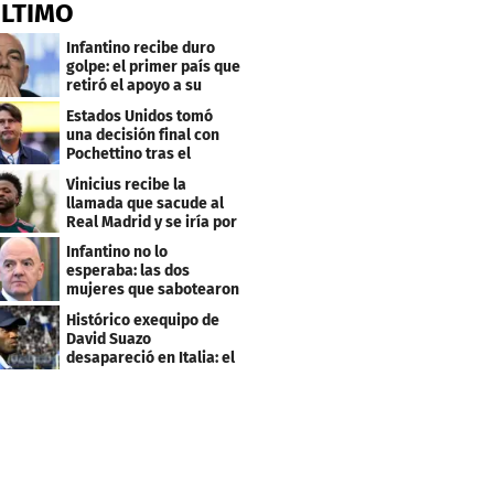
ÚLTIMO
Infantino recibe duro
golpe: el primer país que
retiró el apoyo a su
reelección
Estados Unidos tomó
una decisión final con
Pochettino tras el
Mundial
Vinicius recibe la
llamada que sacude al
Real Madrid y se iría por
este salario
Infantino no lo
esperaba: las dos
mujeres que sabotearon
sus planes con el
Histórico exequipo de
Mundial
David Suazo
desapareció en Italia: el
fin de una era