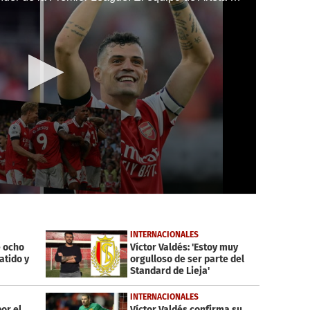
INTERNACIONALES
e ocho
Víctor Valdés: 'Estoy muy
tido y
orgulloso de ser parte del
Standard de Lieja'
INTERNACIONALES
por el
Víctor Valdés confirma su