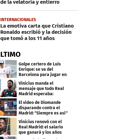
de la velatoria y entierro
INTERNACIONALES
La emotiva carta que Cristiano
Ronaldo escribió y la decisión
que tomó a los 11 años
ÚLTIMO
Golpe certero de Luis
Enrique: se va del
Barcelona para jugar en
el PSG
Vinicius manda el
mensaje que todo Real
Madrid esperaba:
"Mourinho..."
El video de Diomande
disparando contra el
Madrid: "Siempre es así"
Vinicius renovó con el
Real Madrid: el salario
que ganará y los años
que firmó