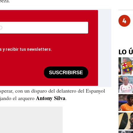
beza.
4
 y recibir tus newsletters.
LO 
SUSCRIBIRSE
sperar, con un disparo del delantero del Espanyol
Antony Silva
jando el arquero
.