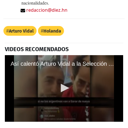
nacionalidades.
redaccion@diez.hn
Arturo Vidal
Holanda
VIDEOS RECOMENDADOS
Así calentó Arturo Vidal a la Selección Argentina
0