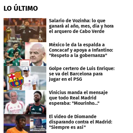
seconds
of
LO ÚLTIMO
45
seconds
Salario de Vozinha: lo que
ganará al año, mes, día y hora
el arquero de Cabo Verde
México le da la espalda a
Concacaf y apoya a Infantino:
"Respeto a la gobernanza"
Golpe certero de Luis Enrique:
se va del Barcelona para
jugar en el PSG
Vinicius manda el mensaje
que todo Real Madrid
esperaba: "Mourinho..."
El video de Diomande
disparando contra el Madrid:
"Siempre es así"