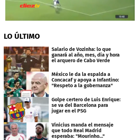
1
second
of
LO ÚLTIMO
30
seconds
Salario de Vozinha: lo que
ganará al año, mes, día y hora
el arquero de Cabo Verde
México le da la espalda a
Concacaf y apoya a Infantino:
"Respeto a la gobernanza"
Golpe certero de Luis Enrique:
se va del Barcelona para
jugar en el PSG
Vinicius manda el mensaje
que todo Real Madrid
esperaba: "Mourinho..."