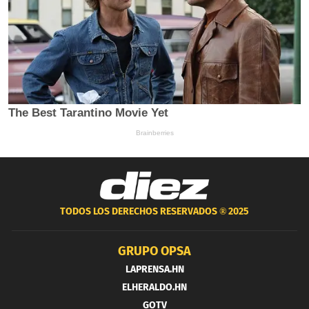
TODOS LOS DERECHOS RESERVADOS ®
2025
GRUPO OPSA
LAPRENSA.HN
ELHERALDO.HN
GOTV