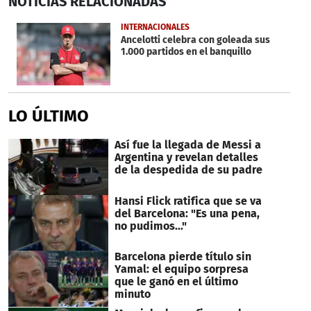
NOTICIAS
RELACIONADAS
seconds
of
1
INTERNACIONALES
minute,
Ancelotti celebra con goleada sus
2
1.000 partidos en el banquillo
seconds
LO ÚLTIMO
Así fue la llegada de Messi a
Argentina y revelan detalles
de la despedida de su padre
Hansi Flick ratifica que se va
del Barcelona: "Es una pena,
no pudimos..."
Barcelona pierde título sin
Yamal: el equipo sorpresa
que le ganó en el último
minuto