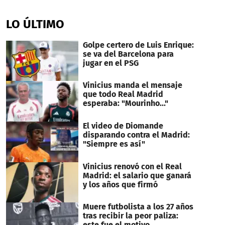
0
seconds
of
LO ÚLTIMO
1
minute,
37
Golpe certero de Luis Enrique:
seconds
se va del Barcelona para
jugar en el PSG
Vinicius manda el mensaje
que todo Real Madrid
esperaba: "Mourinho..."
El video de Diomande
disparando contra el Madrid:
"Siempre es así"
Vinicius renovó con el Real
Madrid: el salario que ganará
y los años que firmó
Muere futbolista a los 27 años
tras recibir la peor paliza:
este fue el motivo