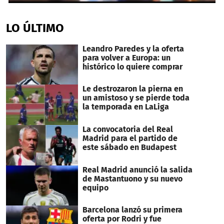
0
seconds
of
LO ÚLTIMO
1
minute,
21
Leandro Paredes y la oferta
seconds
para volver a Europa: un
histórico lo quiere comprar
Le destrozaron la pierna en
un amistoso y se pierde toda
la temporada en LaLiga
La convocatoria del Real
Madrid para el partido de
este sábado en Budapest
Real Madrid anunció la salida
de Mastantuono y su nuevo
equipo
Barcelona lanzó su primera
oferta por Rodri y fue