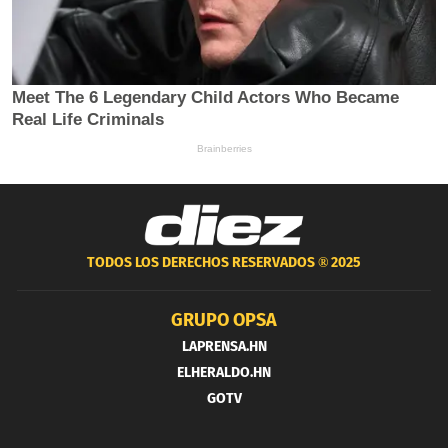
TODOS LOS DERECHOS RESERVADOS ®
2025
GRUPO OPSA
LAPRENSA.HN
ELHERALDO.HN
GOTV