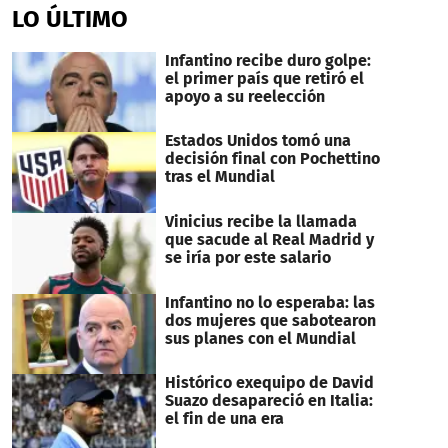
of
LO ÚLTIMO
1
minute,
27
Infantino recibe duro golpe:
seconds
el primer país que retiró el
apoyo a su reelección
Estados Unidos tomó una
decisión final con Pochettino
tras el Mundial
Vinicius recibe la llamada
que sacude al Real Madrid y
se iría por este salario
Infantino no lo esperaba: las
dos mujeres que sabotearon
sus planes con el Mundial
Histórico exequipo de David
Suazo desapareció en Italia:
el fin de una era