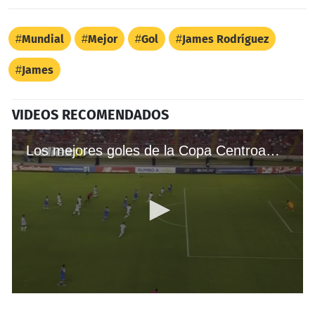
Mundial
Mejor
Gol
James Rodríguez
James
VIDEOS RECOMENDADOS
Los mejores goles de la Copa Centroamericana
0
seconds