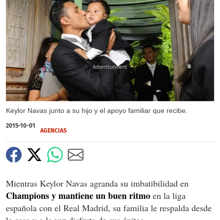
X
X
Keylor Navas junto a su hijo y el apoyo familiar que recibe.
2015-10-01
AGENCIAS
Mientras Keylor Navas agranda su imbatibilidad en
Champions y mantiene un buen ritmo
en la liga
española con el Real Madrid, su familia le respalda desde
la casa y a la vez disfruta de sus éxitos.