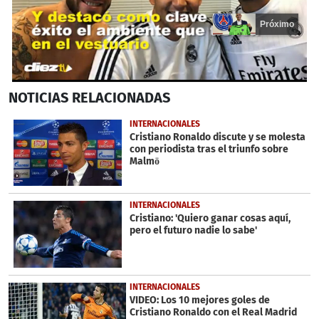
Próximo
0
NOTICIAS
RELACIONADAS
seconds
of
14
INTERNACIONALES
seconds
Cristiano Ronaldo discute y se molesta
con periodista tras el triunfo sobre
Malmö
INTERNACIONALES
Cristiano: 'Quiero ganar cosas aquí,
pero el futuro nadie lo sabe'
INTERNACIONALES
VIDEO: Los 10 mejores goles de
Cristiano Ronaldo con el Real Madrid