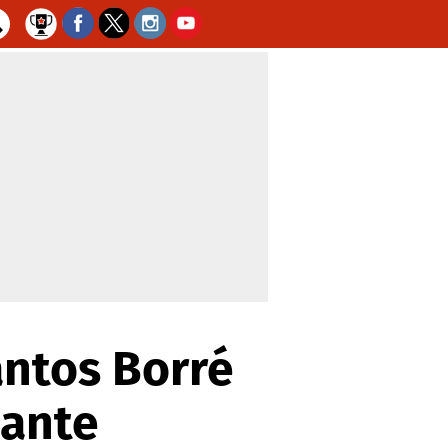
antos Borré
 ante