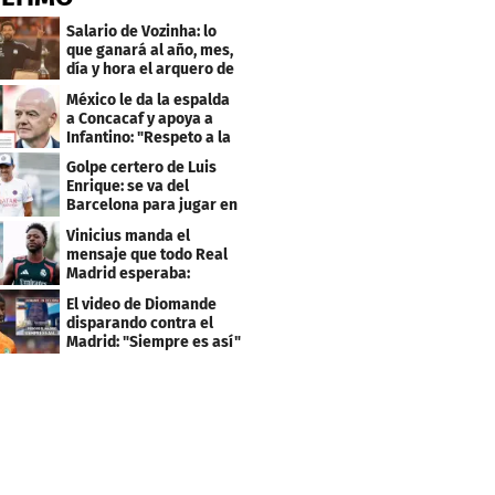
Salario de Vozinha: lo
que ganará al año, mes,
día y hora el arquero de
Cabo Verde
México le da la espalda
a Concacaf y apoya a
Infantino: "Respeto a la
gobernanza"
Golpe certero de Luis
Enrique: se va del
Barcelona para jugar en
el PSG
Vinicius manda el
mensaje que todo Real
Madrid esperaba:
"Mourinho..."
El video de Diomande
disparando contra el
Madrid: "Siempre es así"