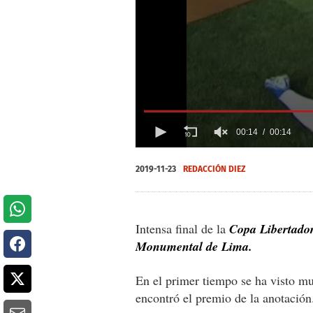
00:14
00:14
0
of
2019-11-23
REDACCIÓN DIEZ
14
seconds
Volume
0%
Intensa final de la
Copa Libertado
Monumental de Lima.
En el primer tiempo se ha visto mu
encontró el premio de la anotación