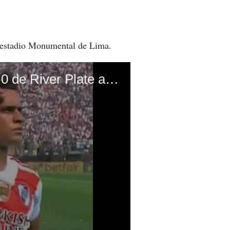
l estadio Monumental de Lima.
Video: Así fue el gol de Rafael Santos Borré para poner el 1-0 de River Plate ante Flamengo