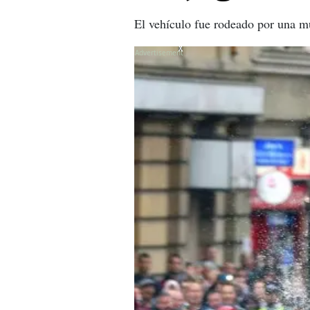
El vehículo fue rodeado por una m
X
X
X
X