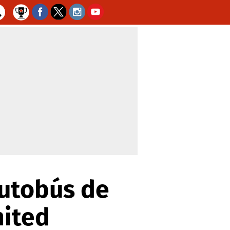
autobús de
nited