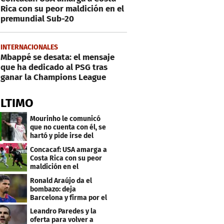
Rica con su peor maldición en el
premundial Sub-20
INTERNACIONALES
Mbappé se desata: el mensaje
que ha dedicado al PSG tras
ganar la Champions League
ÚLTIMO
Mourinho le comunicó
que no cuenta con él, se
hartó y pide irse del
Real Madrid
Concacaf: USA amarga a
Costa Rica con su peor
maldición en el
premundial Sub-20
Ronald Araújo da el
bombazo: deja
Barcelona y firma por el
club menos pensado
Leandro Paredes y la
oferta para volver a