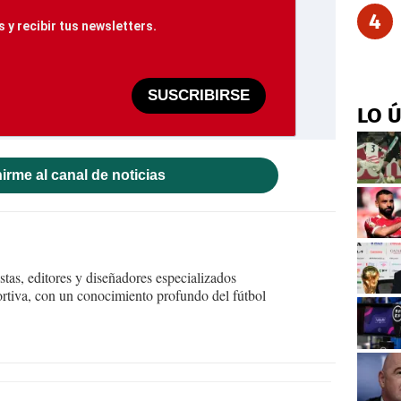
4
 y recibir tus newsletters.
SUSCRIBIRSE
LO 
irme al canal de noticias
tas, editores y diseñadores especializados
ortiva, con un conocimiento profundo del fútbol