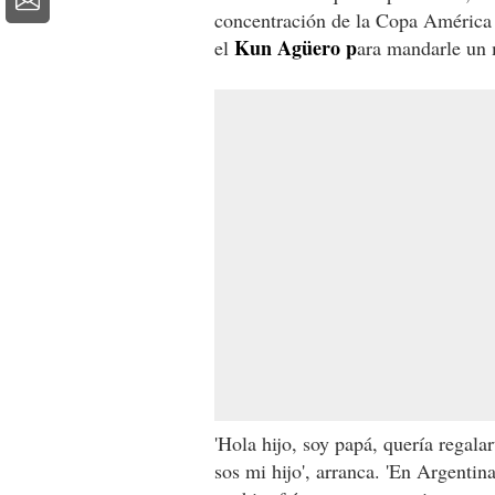
concentración de la Copa América 
Kun Agüero p
el
ara mandarle un 
'Hola hijo, soy papá, quería regala
sos mi hijo', arranca. 'En Argenti