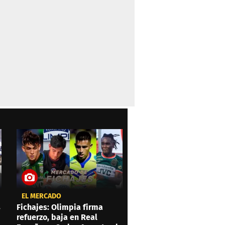
EL MERCADO
s
Fichajes: Olimpia firma
refuerzo, baja en Real