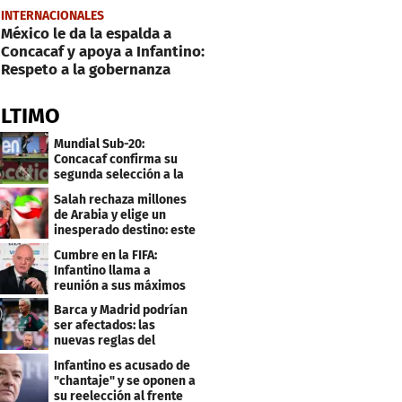
INTERNACIONALES
México le da la espalda a
Concacaf y apoya a Infantino:
Respeto a la gobernanza
ÚLTIMO
Mundial Sub-20:
Concacaf confirma su
segunda selección a la
Copa del Mundo 2027
Salah rechaza millones
de Arabia y elige un
inesperado destino: este
será su club
Cumbre en la FIFA:
Infantino llama a
reunión a sus máximos
dirigentes
Barca y Madrid podrían
ser afectados: las
nuevas reglas del
arbitraje en LaLiga
Infantino es acusado de
"chantaje" y se oponen a
su reelección al frente