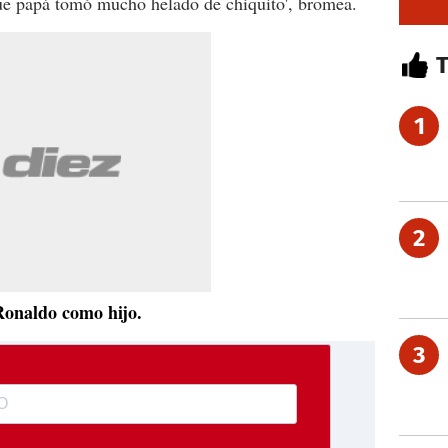
que papá tomó mucho helado de chiquito', bromea.
1
2
Ronaldo como hijo.
3