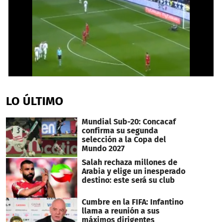
0
seconds
of
LO ÚLTIMO
32
seconds
Mundial Sub-20: Concacaf
confirma su segunda
selección a la Copa del
Mundo 2027
Salah rechaza millones de
Arabia y elige un inesperado
destino: este será su club
Cumbre en la FIFA: Infantino
llama a reunión a sus
máximos dirigentes