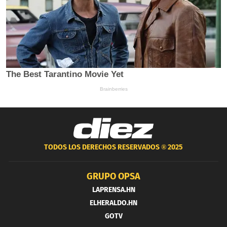
TODOS LOS DERECHOS RESERVADOS ®
2025
GRUPO OPSA
LAPRENSA.HN
ELHERALDO.HN
GOTV