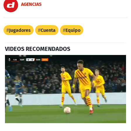
AGENCIAS
Jugadores
Cuenta
Equipo
VIDEOS RECOMENDADOS
0
seconds