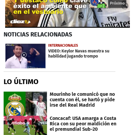
Próximo
0
NOTICIAS
RELACIONADAS
seconds
of
14
INTERNACIONALES
seconds
VIDEO: Keylor Navas muestra su
habilidad jugando trompo
LO ÚLTIMO
Mourinho le comunicó que no
cuenta con él, se hartó y pide
irse del Real Madrid
Concacaf: USA amarga a Costa
Rica con su peor maldición en
el premundial Sub-20