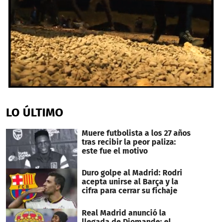
0
seconds
of
LO ÚLTIMO
1
minute,
39
Muere futbolista a los 27 años
seconds
tras recibir la peor paliza:
este fue el motivo
Duro golpe al Madrid: Rodri
acepta unirse al Barça y la
cifra para cerrar su fichaje
Real Madrid anunció la
llegada de Diomande: el