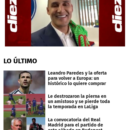
0
seconds
of
LO ÚLTIMO
23
seconds
Leandro Paredes y la oferta
para volver a Europa: un
histórico lo quiere comprar
Le destrozaron la pierna en
un amistoso y se pierde toda
la temporada en LaLiga
La convocatoria del Real
Madrid para el partido de