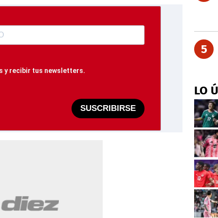
5
 y recibir tus newsletters.
LO 
SUSCRIBIRSE