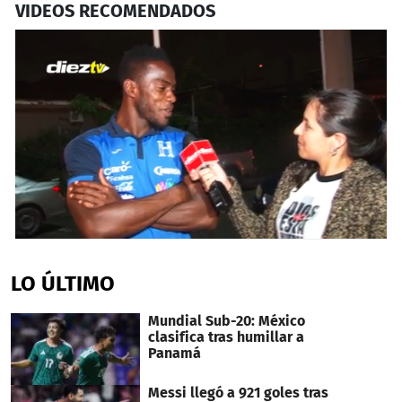
VIDEOS RECOMENDADOS
0
seconds
of
LO ÚLTIMO
1
minute,
15
Mundial Sub-20: México
seconds
clasifica tras humillar a
Panamá
Messi llegó a 921 goles tras