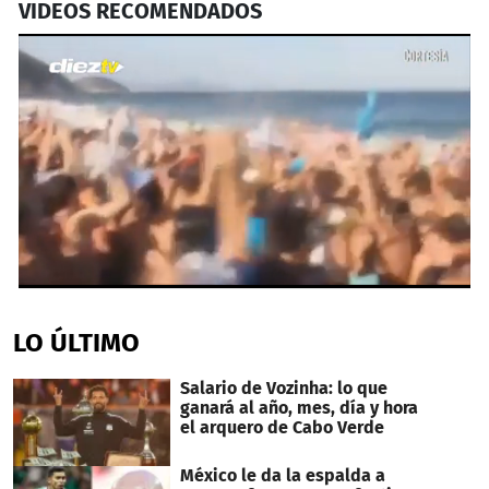
VIDEOS RECOMENDADOS
0
seconds
of
LO ÚLTIMO
1
minute,
21
Salario de Vozinha: lo que
seconds
ganará al año, mes, día y hora
el arquero de Cabo Verde
México le da la espalda a