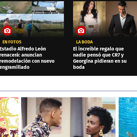
EN FOTOS
LA BODA
Estadio Alfredo León
El increíble regalo que
renacerá: anuncian
nadie pensó que CR7 y
remodelación con nuevo
Georgina pidieran en su
engramillado
boda