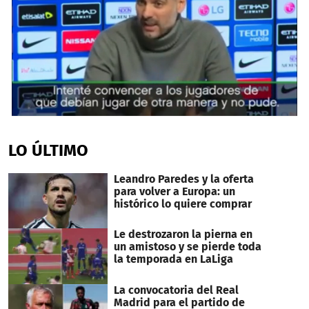
0
seconds
of
LO ÚLTIMO
2
minutes,
29
Leandro Paredes y la oferta
seconds
para volver a Europa: un
histórico lo quiere comprar
Le destrozaron la pierna en
un amistoso y se pierde toda
la temporada en LaLiga
La convocatoria del Real
Madrid para el partido de