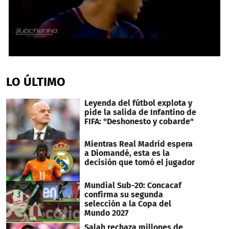
0
seconds
of
LO ÚLTIMO
34
seconds
Leyenda del fútbol explota y
pide la salida de Infantino de
FIFA: "Deshonesto y cobarde"
Mientras Real Madrid espera
a Diomandé, esta es la
decisión que tomó el jugador
Mundial Sub-20: Concacaf
confirma su segunda
selección a la Copa del
Mundo 2027
Salah rechaza millones de