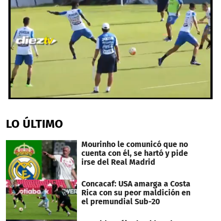
0
seconds
of
LO ÚLTIMO
1
minute,
32
Mourinho le comunicó que no
seconds
cuenta con él, se hartó y pide
irse del Real Madrid
Concacaf: USA amarga a Costa
Rica con su peor maldición en
el premundial Sub-20