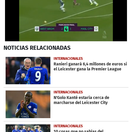
0
NOTICIAS
RELACIONADAS
seconds
of
1
INTERNACIONALES
minute,
Ranieri ganará 6,4 millones de euros si
23
el Leicester gana la Premier League
seconds
INTERNACIONALES
N'Golo Kanté estaría cerca de
marcharse del Leicester City
INTERNACIONALES
10 cosas que no sabías del