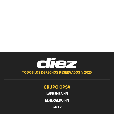
TODOS LOS DERECHOS RESERVADOS ®
2025
GRUPO OPSA
LAPRENSA.HN
ELHERALDO.HN
GOTV