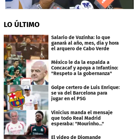
0
seconds
of
LO ÚLTIMO
1
minute,
32
Salario de Vozinha: lo que
seconds
ganará al año, mes, día y hora
el arquero de Cabo Verde
México le da la espalda a
Concacaf y apoya a Infantino:
"Respeto a la gobernanza"
Golpe certero de Luis Enrique:
se va del Barcelona para
jugar en el PSG
Vinicius manda el mensaje
que todo Real Madrid
esperaba: "Mourinho..."
El video de Diomande