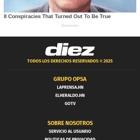
TODOS LOS DERECHOS RESERVADOS ®
2025
GRUPO OPSA
LAPRENSA.HN
ELHERALDO.HN
GOTV
SOBRE NOSOTROS
SERVICIO AL USUARIO
POLITICAS DE PRIVACIDAD