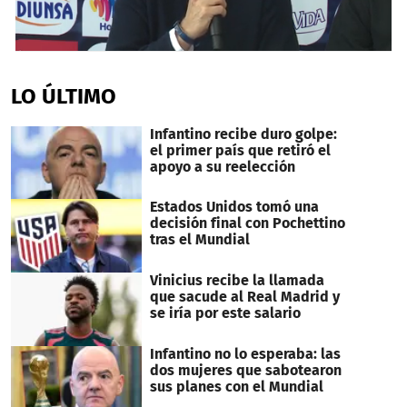
0
seconds
of
LO ÚLTIMO
1
minute,
22
Infantino recibe duro golpe:
seconds
el primer país que retiró el
apoyo a su reelección
Estados Unidos tomó una
decisión final con Pochettino
tras el Mundial
Vinicius recibe la llamada
que sacude al Real Madrid y
se iría por este salario
Infantino no lo esperaba: las
dos mujeres que sabotearon
sus planes con el Mundial