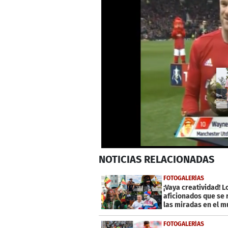
0
NOTICIAS
RELACIONADAS
seconds
of
13
FOTOGALERÍAS
seconds
Volume
¡Vaya creatividad! L
0%
aficionados que se
las miradas en el m
de Rusia
FOTOGALERÍAS