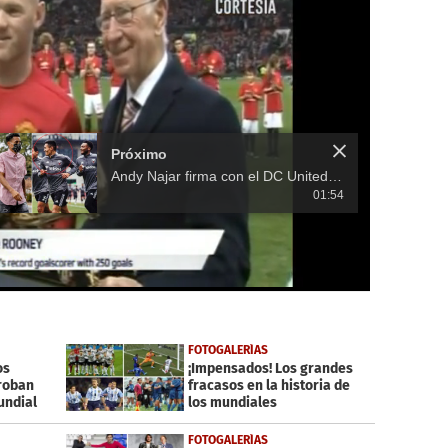
Próximo
Andy Najar firma con el DC United de la MLS y regresa al club ocho años después
01:54
FOTOGALERÍAS
os
¡Impensados! Los grandes
 roban
fracasos en la historia de
undial
los mundiales
FOTOGALERÍAS