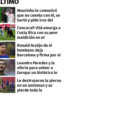
ÚLTIMO
Mourinho le comunicó
que no cuenta con él, se
hartó y pide irse del
Real Madrid
Concacaf: USA amarga a
Costa Rica con su peor
maldición en el
premundial Sub-20
Ronald Araújo da el
bombazo: deja
Barcelona y firma por el
club menos pensado
Leandro Paredes y la
oferta para volver a
Europa: un histórico lo
quiere comprar
Le destrozaron la pierna
en un amistoso y se
pierde toda la
temporada en LaLiga