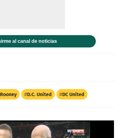
irme al canal de noticias
 Rooney
D.C. United
DC United