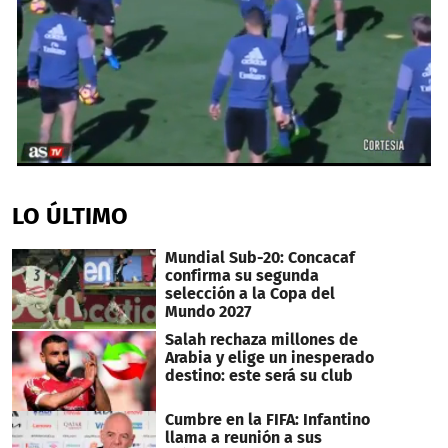
0
seconds
of
LO ÚLTIMO
32
seconds
Mundial Sub-20: Concacaf
confirma su segunda
selección a la Copa del
Mundo 2027
Salah rechaza millones de
Arabia y elige un inesperado
destino: este será su club
Cumbre en la FIFA: Infantino
llama a reunión a sus