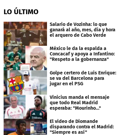
seconds
of
LO ÚLTIMO
2
minutes,
34
Salario de Vozinha: lo que
seconds
ganará al año, mes, día y hora
el arquero de Cabo Verde
México le da la espalda a
Concacaf y apoya a Infantino:
"Respeto a la gobernanza"
Golpe certero de Luis Enrique:
se va del Barcelona para
jugar en el PSG
Vinicius manda el mensaje
que todo Real Madrid
esperaba: "Mourinho..."
El video de Diomande
disparando contra el Madrid:
"Siempre es así"