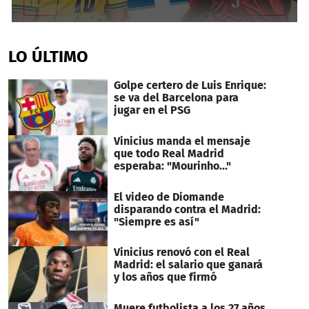
0
seconds
of
LO ÚLTIMO
2
minutes,
14
Golpe certero de Luis Enrique:
seconds
se va del Barcelona para
jugar en el PSG
Vinicius manda el mensaje
que todo Real Madrid
esperaba: "Mourinho..."
El video de Diomande
disparando contra el Madrid:
"Siempre es así"
Vinicius renovó con el Real
Madrid: el salario que ganará
y los años que firmó
Muere futbolista a los 27 años