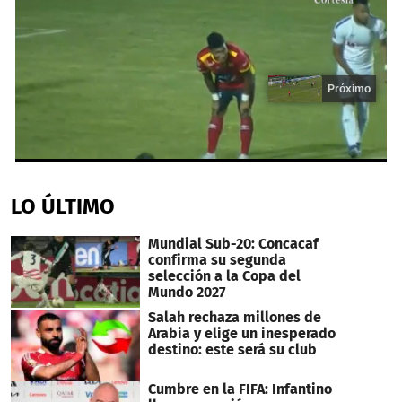
Próximo
0
seconds
of
LO ÚLTIMO
20
seconds
Mundial Sub-20: Concacaf
confirma su segunda
selección a la Copa del
Mundo 2027
Salah rechaza millones de
Arabia y elige un inesperado
destino: este será su club
Cumbre en la FIFA: Infantino