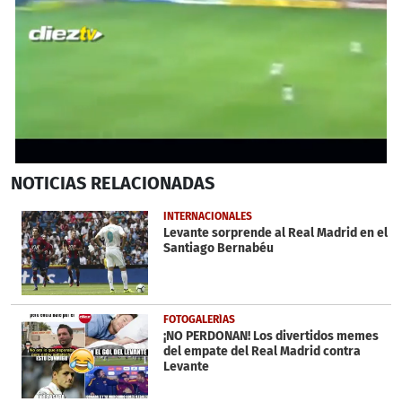
0
NOTICIAS
RELACIONADAS
seconds
of
1
INTERNACIONALES
minute,
Levante sorprende al Real Madrid en el
37
Santiago Bernabéu
seconds
FOTOGALERÍAS
¡NO PERDONAN! Los divertidos memes
del empate del Real Madrid contra
Levante