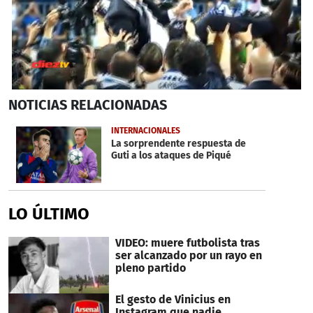
0
NOTICIAS
RELACIONADAS
seconds
of
1
INTERNACIONALES
minute,
La sorprendente respuesta de
8
Guti a los ataques de Piqué
seconds
LO ÚLTIMO
VIDEO: muere futbolista tras
ser alcanzado por un rayo en
pleno partido
El gesto de Vinicius en
Instagram que nadie