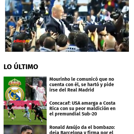
0
seconds
of
LO ÚLTIMO
1
minute,
8
Mourinho le comunicó que no
seconds
cuenta con él, se hartó y pide
irse del Real Madrid
Concacaf: USA amarga a Costa
Rica con su peor maldición en
el premundial Sub-20
Ronald Araújo da el bombazo:
deja Barcelona y firma por el