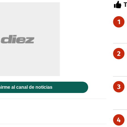
1
2
3
irme al canal de noticias
4