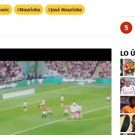
movic
Mourinho
José Mourinho
5
LO 
Próximo
Wayne Rooney recibe reconocimiento del Manchester United
00:13