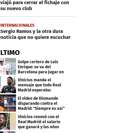
viajó para cerrar el fichaje con
su nuevo club
INTERNACIONALES
Sergio Ramos y la otra dura
noticia que no quiere escuchar
ÚLTIMO
Golpe certero de Luis
Enrique: se va del
Barcelona para jugar en
el PSG
Vinicius manda el
mensaje que todo Real
Madrid esperaba:
"Mourinho..."
El video de Diomande
disparando contra el
Madrid: "Siempre es así"
Vinicius renovó con el
Real Madrid: el salario
que ganará y los años
que firmó