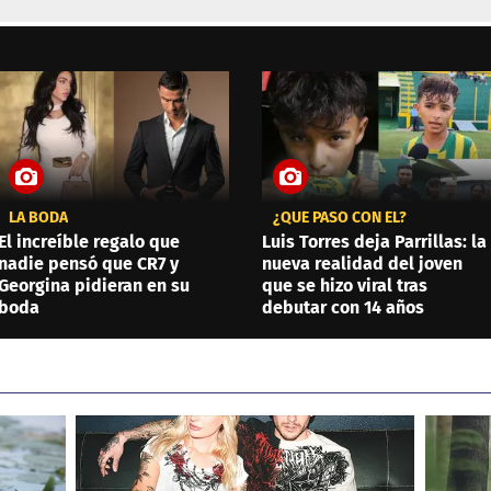
LA BODA
¿QUÉ PASÓ CON ÉL?
El increíble regalo que
Luis Torres deja Parrillas: la
nadie pensó que CR7 y
nueva realidad del joven
Georgina pidieran en su
que se hizo viral tras
boda
debutar con 14 años