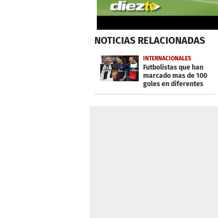
0
NOTICIAS
RELACIONADAS
seconds
of
22
INTERNACIONALES
seconds
Volume
Futbolistas que han
0%
marcado mas de 100
goles en diferentes
ligas de Europa