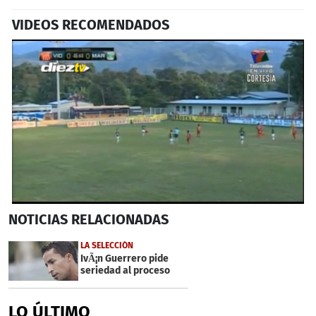
VIDEOS RECOMENDADOS
0
NOTICIAS
RELACIONADAS
seconds
of
40
LA SELECCIÓN
seconds
IvÃ¡n Guerrero pide
seriedad al proceso
LO ÚLTIMO