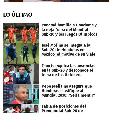
0
seconds
of
LO ÚLTIMO
2
minutes,
31
Panamá humilla a Honduras y
seconds
la deja fuera del Mundial
Sub-20 y los Juegos Olímpicos
José Molina se integra a la
Sub-20 de Honduras en
México: el motivo de su viaje
Francis explica las ausencias
en la Sub-20 y desconoce el
tema de los tiktokers
Pepe Mejía no asegura que
Honduras clasifique al
Mundial 2030: "Sería mentir"
Tabla de posiciones del
Premundial Sub-20 de