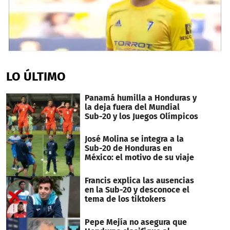
0
seconds
of
LO ÚLTIMO
1
minute,
36
Panamá humilla a Honduras y
seconds
la deja fuera del Mundial
Sub-20 y los Juegos Olímpicos
José Molina se integra a la
Sub-20 de Honduras en
México: el motivo de su viaje
Francis explica las ausencias
en la Sub-20 y desconoce el
tema de los tiktokers
Pepe Mejía no asegura que