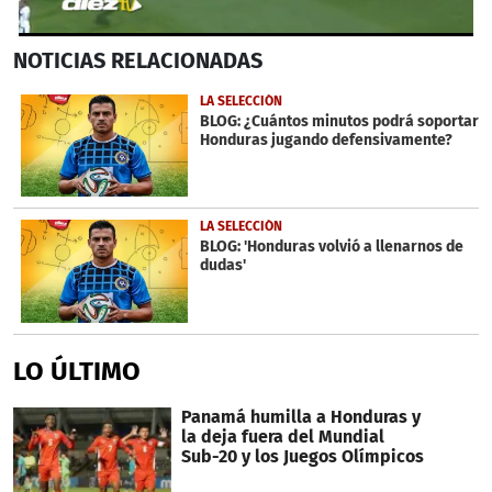
0
NOTICIAS
RELACIONADAS
seconds
of
26
LA SELECCIÓN
seconds
BLOG: ¿Cuántos minutos podrá soportar
Honduras jugando defensivamente?
LA SELECCIÓN
BLOG: 'Honduras volvió a llenarnos de
dudas'
LO ÚLTIMO
Panamá humilla a Honduras y
la deja fuera del Mundial
Sub-20 y los Juegos Olímpicos