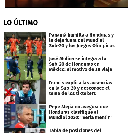
0
seconds
of
LO ÚLTIMO
4
minutes,
6
Panamá humilla a Honduras y
seconds
la deja fuera del Mundial
Sub-20 y los Juegos Olímpicos
José Molina se integra a la
Sub-20 de Honduras en
México: el motivo de su viaje
Francis explica las ausencias
en la Sub-20 y desconoce el
tema de los tiktokers
Pepe Mejía no asegura que
Honduras clasifique al
Mundial 2030: "Sería mentir"
Tabla de posiciones del