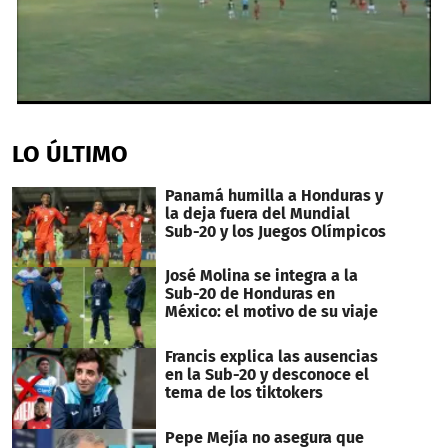
0
seconds
of
LO ÚLTIMO
40
seconds
Panamá humilla a Honduras y
la deja fuera del Mundial
Sub-20 y los Juegos Olímpicos
José Molina se integra a la
Sub-20 de Honduras en
México: el motivo de su viaje
Francis explica las ausencias
en la Sub-20 y desconoce el
tema de los tiktokers
Pepe Mejía no asegura que