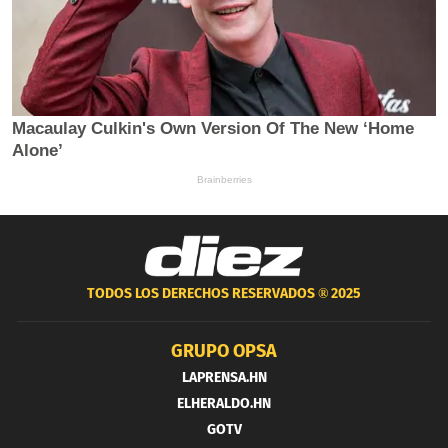
TODOS LOS DERECHOS RESERVADOS ®
2025
GRUPO OPSA
LAPRENSA.HN
ELHERALDO.HN
GOTV