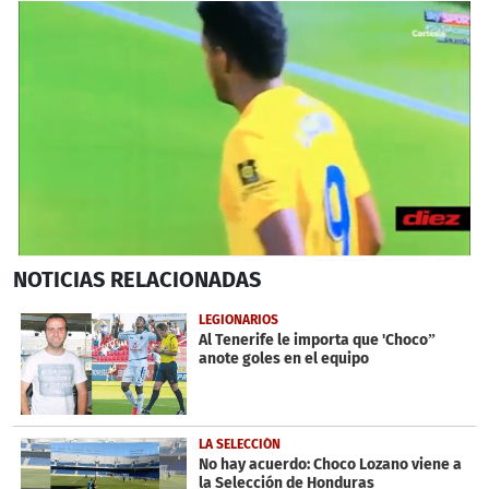
0
NOTICIAS
RELACIONADAS
seconds
of
25
LEGIONARIOS
seconds
Al Tenerife le importa que 'Choco”
anote goles en el equipo
LA SELECCIÓN
No hay acuerdo: Choco Lozano viene a
la Selección de Honduras