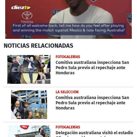
0
NOTICIAS
RELACIONADAS
seconds
of
34
FOTOGALERÍAS
seconds
Comitiva australiana inspecciona San
Pedro Sula previo al repechaje ante
Honduras
LA SELECCIÓN
Comitiva australiana inspecciona San
Pedro Sula previo al repechaje ante
Honduras
FOTOGALERÍAS
Delegación australiana visitó el estadio