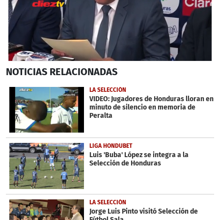
0
NOTICIAS
RELACIONADAS
seconds
of
59
LA SELECCIÓN
seconds
VIDEO: Jugadores de Honduras lloran en
minuto de silencio en memoria de
Peralta
LIGA HONDUBET
Luis 'Buba' López se integra a la
Selección de Honduras
LA SELECCIÓN
Jorge Luis Pinto visitó Selección de
Fútbol Sala