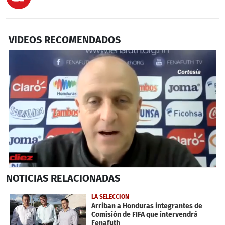
VIDEOS RECOMENDADOS
0
NOTICIAS
RELACIONADAS
seconds
of
48
LA SELECCIÓN
seconds
Arriban a Honduras integrantes de
Comisión de FIFA que intervendrá
Fenafuth