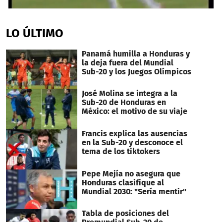
0
seconds
of
LO ÚLTIMO
31
seconds
Panamá humilla a Honduras y
la deja fuera del Mundial
Sub-20 y los Juegos Olímpicos
José Molina se integra a la
Sub-20 de Honduras en
México: el motivo de su viaje
Francis explica las ausencias
en la Sub-20 y desconoce el
tema de los tiktokers
Pepe Mejía no asegura que
Honduras clasifique al
Mundial 2030: "Sería mentir"
Tabla de posiciones del