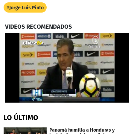
Jorge Luis Pinto
VIDEOS RECOMENDADOS
0
seconds
of
LO ÚLTIMO
2
minutes,
24
Panamá humilla a Honduras y
seconds