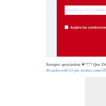
Acepto las condiciones
Siempre apoyándote ♥️???? Que Dio
@carlocostly31
pic.twitter.com/