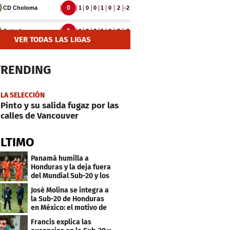
VER TODAS LAS LIGAS
TRENDING
LA SELECCIÓN
Pinto y su salida fugaz por las
calles de Vancouver
ÚLTIMO
Panamá humilla a
Honduras y la deja fuera
del Mundial Sub-20 y los
Juegos Olímpicos
José Molina se integra a
la Sub-20 de Honduras
en México: el motivo de
su viaje
Francis explica las