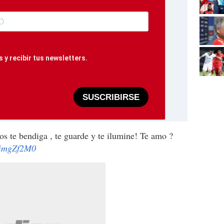
 y recibir tus newsletters.
SUSCRIBIRSE
s te bendiga , te guarde y te ilumine! Te amo ?
yTimgZf2M0