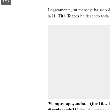
Lógicamente, su mensaje ha sido d
Tita Torres
la H.
ha deseado toda l
'Siempre apoyándote. Que Dios t
@carlocostly31',
fue el mensaje de